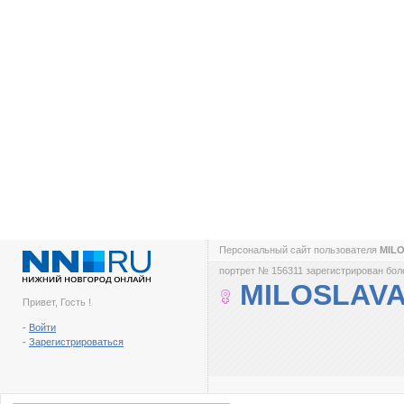
Персональный сайт пользователя
MIL
портрет № 156311 зарегистрирован боле
MILOSLAV
Привет, Гость !
-
Войти
-
Зарегистрироваться