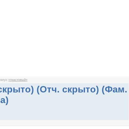
статус
«трастовый»
скрыто) (Отч. скрыто) (Фам.
а)