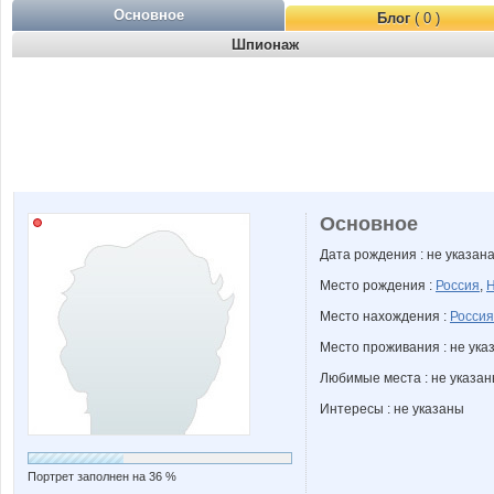
Основное
Блог
( 0 )
Шпионаж
Основное
Дата рождения : не указан
Место рождения :
Россия
,
Н
Место нахождения :
Россия
Место проживания : не ука
Любимые места : не указа
Интересы : не указаны
Портрет заполнен на 36 %