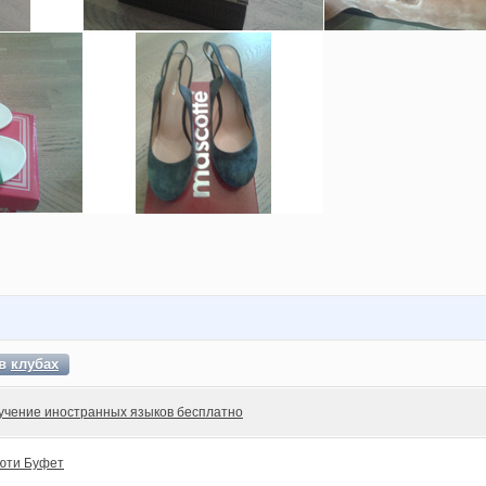
 в
клубах
учение иностранных языков бесплатно
юти Буфет