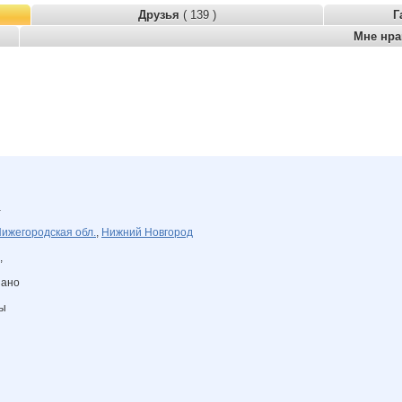
Друзья
( 139 )
Г
Мне нр
а
ижегородская обл.
,
Нижний Новгород
,
зано
ны