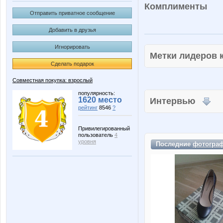
Комплименты
Отправить приватное сообщение
Добавить в друзья
Игнорировать
Метки лидеров
Сделать подарок
Совместная покупка: взрослый
популярность:
1620 место
Интервью
рейтинг
8546
?
Привилегированный
пользователь
4
уровня
Последние
фотогра