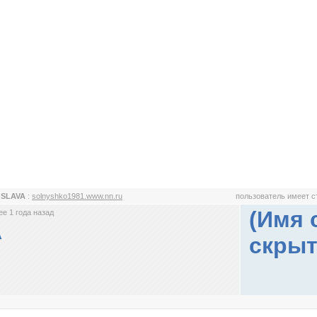
OSLAVA
:
solnyshko1981.www.nn.ru
пользователь имеет 
(Имя 
е 1 года назад
A
скрыт